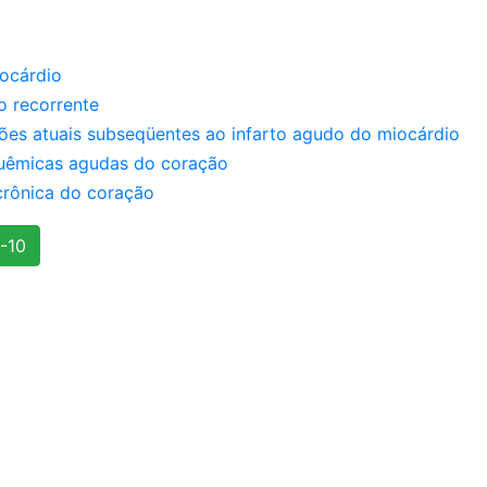
iocárdio
o recorrente
ões atuais subseqüentes ao infarto agudo do miocárdio
quêmicas agudas do coração
crônica do coração
-10