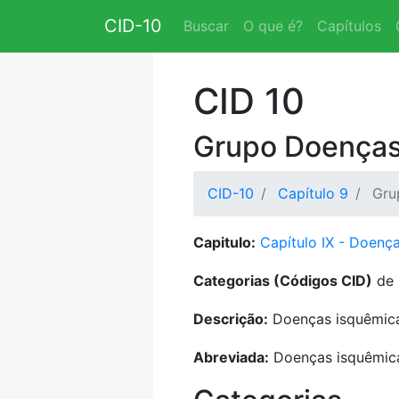
CID-10
Buscar
O que é?
Capítulos
CID 10
Grupo Doenças
CID-10
Capítulo 9
Grup
Capitulo:
Capítulo IX - Doença
Categorias (Códigos CID)
de 
Descrição:
Doenças isquêmic
Abreviada:
Doenças isquêmic