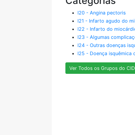
Categorias
I20 - Angina pectoris
I21 - Infarto agudo do m
I22 - Infarto do miocárdi
I23 - Algumas complicaç
I24 - Outras doenças is
I25 - Doença isquêmica 
Ver Todos os Grupos do CID