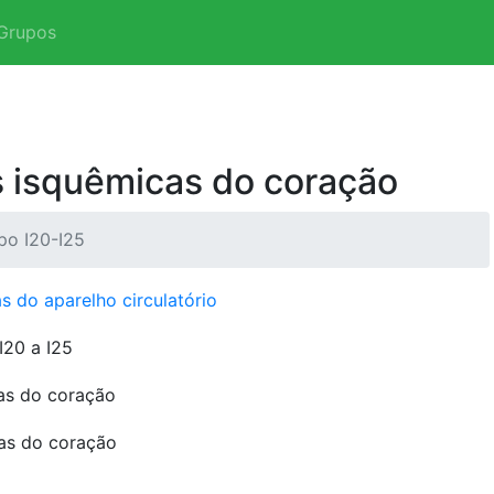
Grupos
 isquêmicas do coração
o I20-I25
s do aparelho circulatório
I20 a I25
as do coração
as do coração