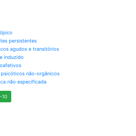
típico
tes persistentes
icos agudos e transitórios
te induzido
oafetivos
 psicóticos não-orgânicos
ica não especificada
-10