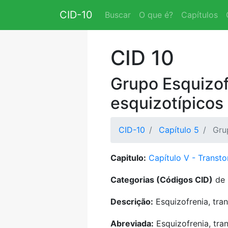
CID-10
Buscar
O que é?
Capítulos
CID 10
Grupo Esquizof
esquizotípicos 
CID-10
Capítulo 5
Gru
Capitulo:
Capítulo V - Transt
Categorias (Códigos CID)
de 
Descrição:
Esquizofrenia, tran
Abreviada:
Esquizofrenia, tran