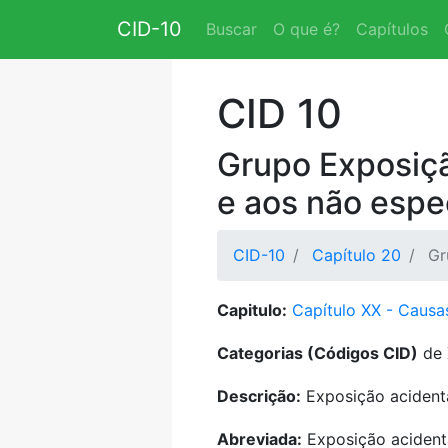
CID-10
Buscar
O que é?
Capítulos
CID 10
Grupo Exposiçã
e aos não espe
CID-10
Capítulo 20
Gr
Capitulo:
Capítulo XX - Causa
Categorias (Códigos CID)
de 
Descrição:
Exposição acidenta
Abreviada:
Exposição acidenta