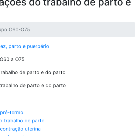
ções do trabalho de parto e
upo O60-O75
ez, parto e puerpério
O60 a O75
rabalho de parto e do parto
rabalho de parto e do parto
 pré-termo
o trabalho de parto
contração uterina