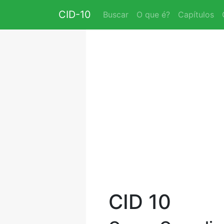
CID-10
Buscar
O que é?
Capítulos
CID 10