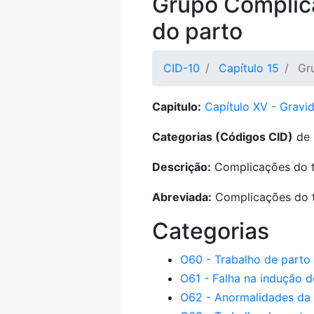
Grupo Complica
do parto
CID-10
Capítulo 15
Gr
Capitulo:
Capítulo XV - Gravid
Categorias (Códigos CID)
de 
Descrição:
Complicações do t
Abreviada:
Complicações do t
Categorias
O60 - Trabalho de parto
O61 - Falha na indução d
O62 - Anormalidades da 