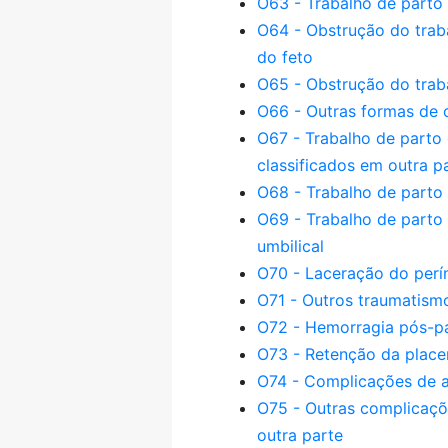
O63 - Trabalho de parto
O64 - Obstrução do trab
do feto
O65 - Obstrução do trab
O66 - Outras formas de 
O67 - Trabalho de parto
classificados em outra p
O68 - Trabalho de parto 
O69 - Trabalho de parto
umbilical
O70 - Laceração do perí
O71 - Outros traumatism
O72 - Hemorragia pós-p
O73 - Retenção da plac
O74 - Complicações de an
O75 - Outras complicaçõ
outra parte