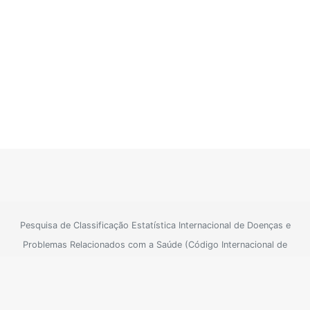
Pesquisa de Classificação Estatística Internacional de Doenças e
Problemas Relacionados com a Saúde (Código Internacional de
Doenças)
Para informações oficiais consulte o site do SUS
Sistema Único de
|
Saúde
Política de Privacidade