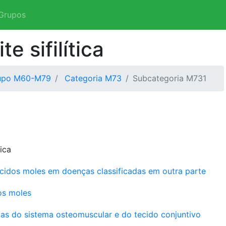
Grupos
e sifilítica
upo M60-M79
Categoria M73
Subcategoria M731
tica
cidos moles em doenças classificadas em outra parte
os moles
nças do sistema osteomuscular e do tecido conjuntivo