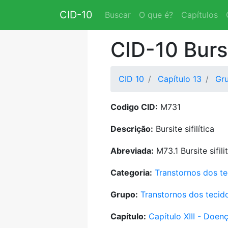
CID-10
Buscar
O que é?
Capítulos
CID-10 Bursit
CID 10
Capítulo 13
Gr
Codigo CID:
M731
Descrição:
Bursite sifilítica
Abreviada:
M73.1 Bursite sifili
Categoria:
Transtornos dos te
Grupo:
Transtornos dos tecid
Capítulo:
Capítulo XIII - Doe