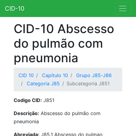
CID-10
CID-10 Abscesso
do pulmão com
pneumonia
CID 10
Capítulo 10
Grupo J85-J86
Categoria J85
Subcategoria J851
Codigo CID:
J851
Descrição:
Abscesso do pulmão com
pneumonia
Abreviada:
J85.1 Abscesso do pulmao