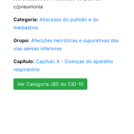
c/pneumonia
Categoria:
Abscesso do pulmão e do
mediastino
Grupo:
Afecções necróticas e supurativas das
vias aéreas inferiores
Capítulo:
Capítulo X - Doenças do aparelho
respiratório
Ver Categoria J85 do CID-10