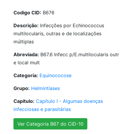
Codigo CID:
B676
Descrição:
Infecções por Echinococcus
multilocularis, outras e de localizações
múltiplas
Abreviada:
B67.6 Infecc p/E.multilocularis outr
e local mult
Categoria:
Equinococose
Grupo:
Helmintíases
Capítulo:
Capítulo I - Algumas doenças
infecciosas e parasitárias
Ver Categoria B67 do CID-10