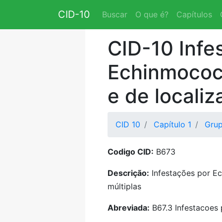
CID-10
Buscar
O que é?
Capítulos
CID-10 Infe
Echinmococc
e de localiz
CID 10
Capítulo 1
Gru
Codigo CID:
B673
Descrição:
Infestações por Ec
múltiplas
Abreviada:
B67.3 Infestacoes p