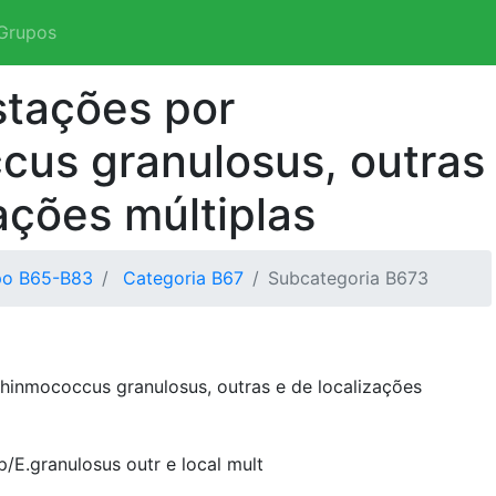
Grupos
stações por
us granulosus, outras
ações múltiplas
po B65-B83
Categoria B67
Subcategoria B673
hinmococcus granulosus, outras e de localizações
/E.granulosus outr e local mult