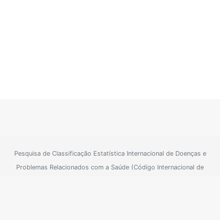
Pesquisa de Classificação Estatística Internacional de Doenças e
Problemas Relacionados com a Saúde (Código Internacional de
Doenças)
Para informações oficiais consulte o site do SUS
Sistema Único de
|
Saúde
Política de Privacidade