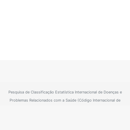
Pesquisa de Classificação Estatística Internacional de Doenças e
Problemas Relacionados com a Saúde (Código Internacional de
Doenças)
Para informações oficiais consulte o site do SUS
Sistema Único de
|
Saúde
Política de Privacidade