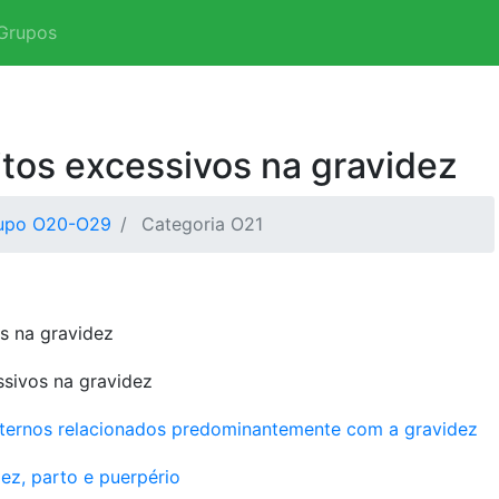
Grupos
tos excessivos na gravidez
upo O20-O29
Categoria O21
s na gravidez
sivos na gravidez
aternos relacionados predominantemente com a gravidez
ez, parto e puerpério