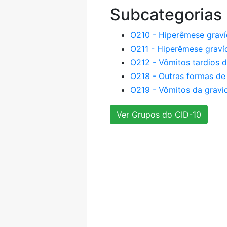
Subcategorias
O210 - Hiperêmese graví
O211 - Hiperêmese graví
O212 - Vômitos tardios 
O218 - Outras formas de
O219 - Vômitos da gravi
Ver Grupos do CID-10