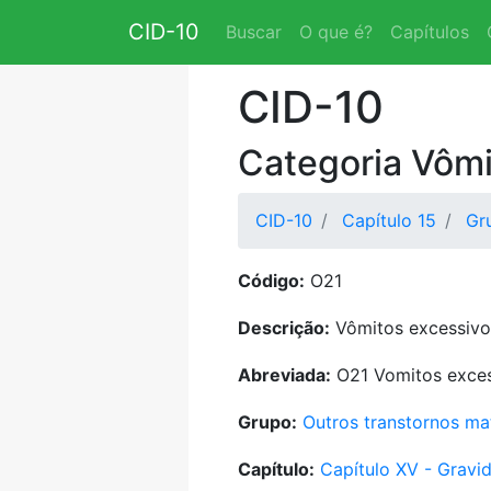
CID-10
Buscar
O que é?
Capítulos
CID-10
Categoria Vômi
CID-10
Capítulo 15
Gr
Código:
O21
Descrição:
Vômitos excessivo
Abreviada:
O21 Vomitos exces
Grupo:
Outros transtornos m
Capítulo:
Capítulo XV - Gravid