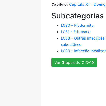
Capítulo:
Capítulo XII - Doen
Subcategorias
L080 - Piodermite
L081 - Eritrasma
L088 - Outras infecções 
subcutâneo
L089 - Infecção localiza
Ver Grupos do CID-10