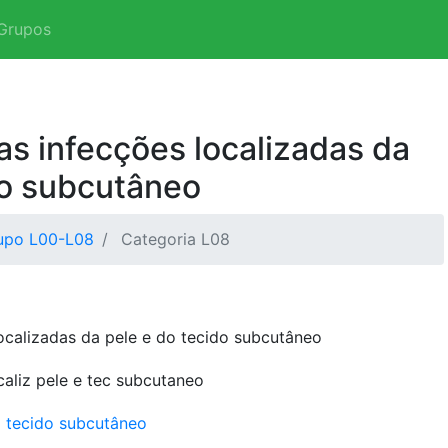
Grupos
as infecções localizadas da
do subcutâneo
upo L00-L08
Categoria L08
ocalizadas da pele e do tecido subcutâneo
caliz pele e tec subcutaneo
o tecido subcutâneo