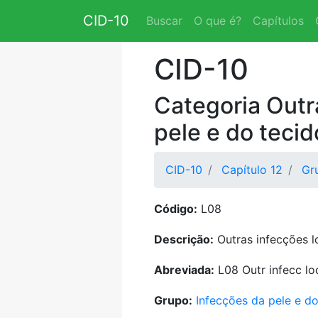
CID-10
Buscar
O que é?
Capítulos
CID-10
Categoria Outr
pele e do teci
CID-10
Capítulo 12
Gr
Código:
L08
Descrição:
Outras infecções l
Abreviada:
L08 Outr infecc lo
Grupo:
Infecções da pele e d