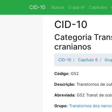
CID-10
Buscar
O que é?
Capítulos
CID-10
Categoria Tran
cranianos
CID-10
Capítulo 6
Gru
Código:
G52
Descrição:
Transtornos de out
Abreviada:
G52 Transt de outr
Grupo:
Transtornos dos nervo