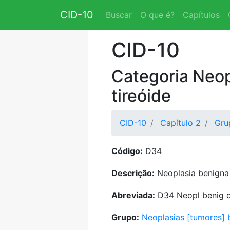
CID-10
Buscar
O que é?
Capítulos
CID-10
Categoria Neop
tireóide
CID-10
Capítulo 2
Gru
Código:
D34
Descrição:
Neoplasia benigna 
Abreviada:
D34 Neopl benig d
Grupo:
Neoplasias [tumores] 