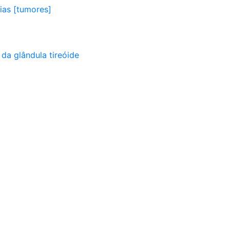
sias [tumores]
da glândula tireóide