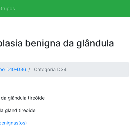
Grupos
lasia benigna da glândula
po D10-D36
Categoria D34
da glândula tireóide
a gland tireoide
benignas(os)