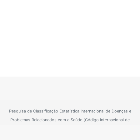
Pesquisa de Classificação Estatística Internacional de Doenças e
Problemas Relacionados com a Saúde (Código Internacional de
Doenças)
Para informações oficiais consulte o site do SUS
Sistema Único de