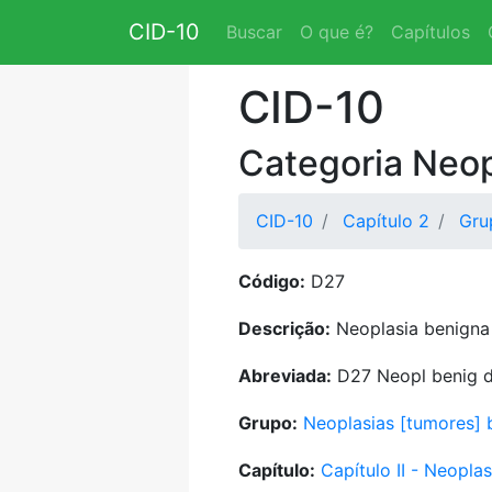
CID-10
Buscar
O que é?
Capítulos
CID-10
Categoria Neop
CID-10
Capítulo 2
Gru
Código:
D27
Descrição:
Neoplasia benigna
Abreviada:
D27 Neopl benig d
Grupo:
Neoplasias [tumores] 
Capítulo:
Capítulo II - Neopla