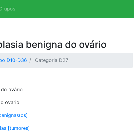
Grupos
lasia benigna do ovário
po D10-D36
Categoria D27
 do ovário
o ovario
benignas(os)
sias [tumores]