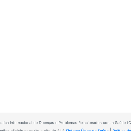
tística Internacional de Doenças e Problemas Relacionados com a Saúde (C
|
ações oficiais consulte o site do SUS
Sistema Único de Saúde
Política d