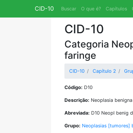
CID-10
Buscar
O que é?
Capítulos
CID-10
Categoria Neop
faringe
CID-10
Capítulo 2
Gru
Código:
D10
Descrição:
Neoplasia benigna 
Abreviada:
D10 Neopl benig d
Grupo:
Neoplasias [tumores] 