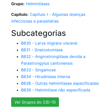
Grupo:
Helmintíases
Capítulo:
Capítulo I - Algumas doenças
infecciosas e parasitárias
Subcategorias
B830 - Larva migrans visceral
B831 - Gnatostomíase
B832 - Angrostrongilíase devida a
Parastrongylus cantonensis
B833 - Singamose
B834 - Hirudiníase interna
B838 - Outras helmintíases especificadas
B839 - Helmintíase não especificada
Ver Grupos do CID-10